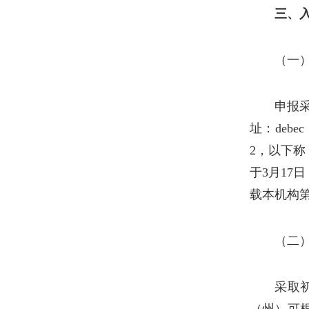
三、
（一
申报
址：deb
2，以下
于3月17
载本机构
（二
采取