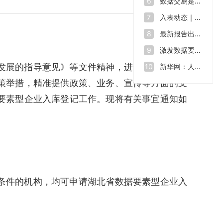
数据交易是什么？如何让“沉睡”的数据资源“活”起来
6
入表动态｜数据也能拿来融资 全球数源中心南沙启用
7
最新报告出炉！2023年我国数据生产总量达32.85ZB
8
激发数据要素价值 助力数字中国建设——第七届数字中国建设峰会开幕
9
新华网：人才缺口在2500万至3000万，中国数字人才培育行动方案出炉
10
发展的指导意见》等文件精神，进一步摸清我省
策举措，精准提供政策、业务、宣传等方面的支
要素型企业入库登记工作。现将有关事宜通知如
条件的机构，均可申请湖北省数据要素型企业入