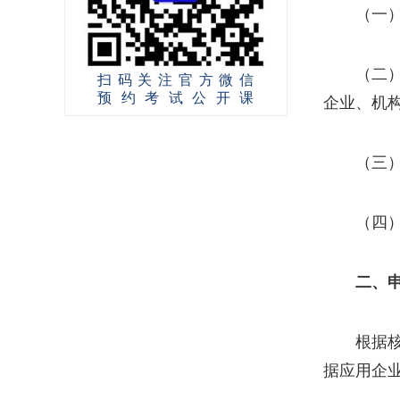
（一
（二
扫码关注官方微信
预约考试公开课
企业、机
（三）
（四
二、
根据
据应用企