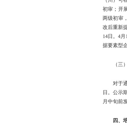
（州）可
初审；开
两级初审
改后重新
14日。4
据要素型
（三
对于
日。公示
月中旬前
四、