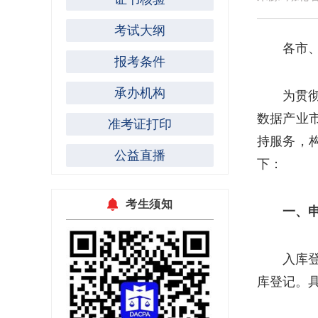
考试大纲
各市
报考条件
承办机构
为贯
数据产业
准考证打印
持服务，
公益直播
下：
考生须知
一、
入库
库登记。