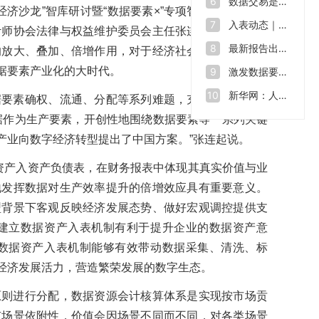
数据交易是什么？如何让“沉睡”的数据资源“活”起来
6
济沙龙”智库研讨暨“数据要素×”专项智库行动启动仪
入表动态｜数据也能拿来融资 全球数源中心南沙启用
7
计师协会法律与权益维护委员会主任张连起表示，数据
最新报告出炉！2023年我国数据生产总量达32.85ZB
8
的放大、叠加、倍增作用，对于经济社会发展具有深远
据要素产业化的大时代。
激发数据要素价值 助力数字中国建设——第七届数字中国建设峰会开幕
9
新华网：人才缺口在2500万至3000万，中国数字人才培育行动方案出炉
10
据要素确权、流通、分配等系列难题，充分激发数据要
据作为生产要素，开创性地围绕数据要素等一系列关键
产业向数字经济转型提出了中国方案。”张连起说。
资产入资产负债表，在财务报表中体现其真实价值与业
地发挥数据对生产效率提升的倍增效应具有重要意义。
型背景下客观反映经济发展态势、做好宏观调控提供支
建立数据资产入表机制有利于提升企业的数据资产意
数据资产入表机制能够有效带动数据采集、清洗、标
经济发展活力，营造繁荣发展的数字生态。
原则进行分配，数据资源会计核算体系是实现按市场贡
有场景依附性，价值会因场景不同而不同，对各类场景