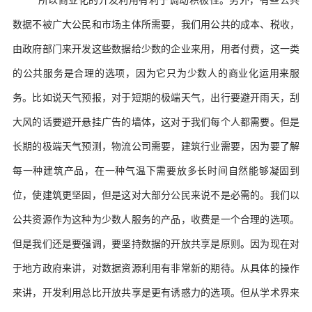
所以商业化的开发利用有利于调动积极性。另外，有些公共
数据不被广大公民和市场主体所需要，我们用公共的成本、税收，
由政府部门来开发这些数据给少数的企业来用，用者付费，这一类
的公共服务是合理的选项，因为它只为少数人的商业化运用来服
务。比如说天气预报，对于短期的极端天气，出行要避开雨天，刮
大风的话要避开悬挂广告的墙体，这对于我们每个人都需要。但是
长期的极端天气预测，物流公司需要，建筑行业需要，因为要了解
每一种建筑产品，在一种气温下需要放多长时间自然能够凝固到
位，使建筑更坚固，但是这对大部分公民来说不是必需的。我们以
公共资源作为这种为少数人服务的产品，收费是一个合理的选项。
但是我们还是要强调，要坚持数据的开放共享是原则。因为现在对
于地方政府来讲，对数据资源利用有非常新的期待。从具体的操作
来讲，开发利用总比开放共享是更有诱惑力的选项。但从学术界来