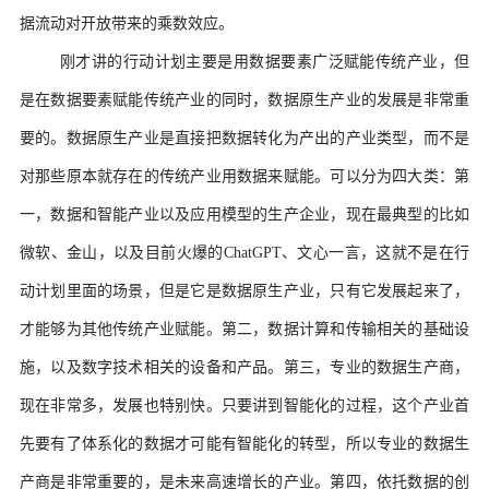
据流动对开放带来的乘数效应。
刚才讲的行动计划主要是用数据要素广泛赋能传统产业，但
是在数据要素赋能传统产业的同时，数据原生产业的发展是非常重
要的。数据原生产业是直接把数据转化为产出的产业类型，而不是
对那些原本就存在的传统产业用数据来赋能。可以分为四大类：第
一，数据和智能产业以及应用模型的生产企业，现在最典型的比如
微软、金山，以及目前火爆的ChatGPT、文心一言，这就不是在行
动计划里面的场景，但是它是数据原生产业，只有它发展起来了，
才能够为其他传统产业赋能。第二，数据计算和传输相关的基础设
施，以及数字技术相关的设备和产品。第三，专业的数据生产商，
现在非常多，发展也特别快。只要讲到智能化的过程，这个产业首
先要有了体系化的数据才可能有智能化的转型，所以专业的数据生
产商是非常重要的，是未来高速增长的产业。第四，依托数据的创