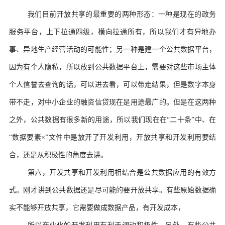
我们目前开放共享的最重要的两种形态：一种是现在的政务
服务平台，上下拉通四级，横向拉通所有，所以我们才有异地办
事、异地生产经营活动的可能性；另一种是建一个公共数据平台，
因为有个人隐私，所以放到公共数据平台上，需要对这些市场主体
个人信誉去查询的话，可以进去看，可以带走结果，但是数字本身
带不走，对中小企业的融资信贷现在是用途最广的。但是在这两种
之外，公共数据有很多新的用途，所以我们现在在“二十条”中、在
“数据要素×”文件中是放开了开发利用，开放共享和开发利用要结
合，还是从积极性的角度去讲。
第六，开发共享和开发利用相结合是公共数据应用的有效方
式。刚才讲到公共数据还是尽可能的要开放共享。有些原始数据确
实不能够开放共享，它需要做成数据产品，有开发成本，