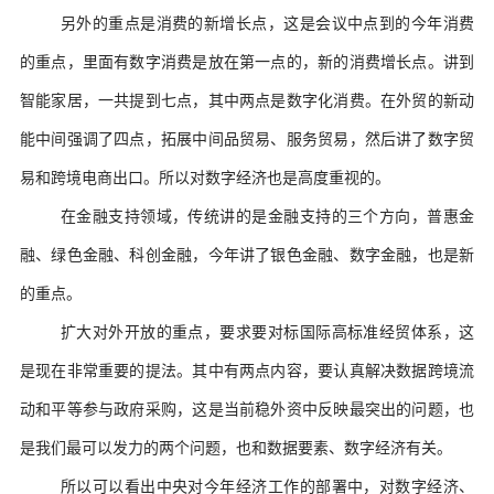
另外的重点是消费的新增长点，这是会议中点到的今年消费
的重点，里面有数字消费是放在第一点的，新的消费增长点。讲到
智能家居，一共提到七点，其中两点是数字化消费。在外贸的新动
能中间强调了四点，拓展中间品贸易、服务贸易，然后讲了数字贸
易和跨境电商出口。所以对数字经济也是高度重视的。
在金融支持领域，传统讲的是金融支持的三个方向，普惠金
融、绿色金融、科创金融，今年讲了银色金融、数字金融，也是新
的重点。
扩大对外开放的重点，要求要对标国际高标准经贸体系，这
是现在非常重要的提法。其中有两点内容，要认真解决数据跨境流
动和平等参与政府采购，这是当前稳外资中反映最突出的问题，也
是我们最可以发力的两个问题，也和数据要素、数字经济有关。
所以可以看出中央对今年经济工作的部署中，对数字经济、