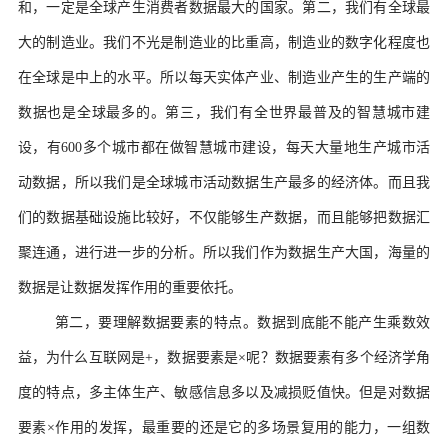
和，一定是全球产生消费者数据最大的国家。第二，我们有全球最
大的制造业。我们不光是制造业的比重高，制造业的数字化程度也
在全球是中上的水平。所以每天实体产业、制造业产生的生产端的
数据也是全球最多的。第三，我们有全世界最普及的智慧城市建
设，有600多个城市都在做智慧城市建设，每天大量地生产城市活
动数据，所以我们是全球城市活动数据生产最多的经济体。而且我
们的数据基础设施比较好，不仅能够生产数据，而且能够把数据汇
聚连通，进行进一步的分析。所以我们作为数据生产大国，海量的
数据是让数据发挥作用的重要依托。
第二，要理解数据要素的特点。数据到底能不能产生乘数效
益，为什么互联网是+，数据要素是×呢？数据要素有多个经济学角
度的特点，多主体生产、敏感信息多以及减损贬值快。但是对数据
要素×作用的发挥，最重要的还是它的多场景复用的能力，一组数