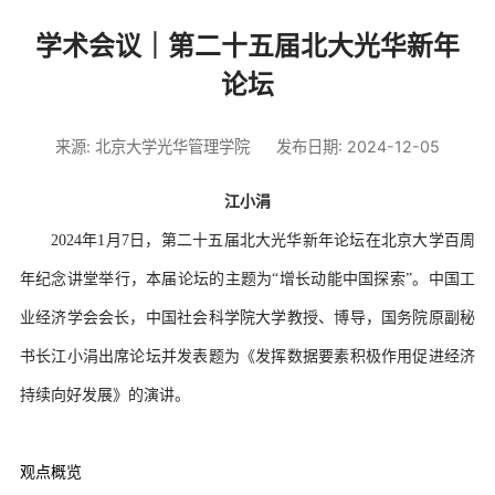
学术会议｜第二十五届北大光华新年
论坛
来源: 北京大学光华管理学院
发布日期: 2024-12-05
江小涓
2024年1月7日，第二十五届北大光华新年论坛在北京大学百周
年纪念讲堂举行，本届论坛的主题为“增长动能中国探索”。中国工
业经济学会会长，中国社会科学院大学教授、博导，国务院原副秘
书长江小涓出席论坛并发表题为《发挥数据要素积极作用促进经济
持续向好发展》的演讲。
观点概览