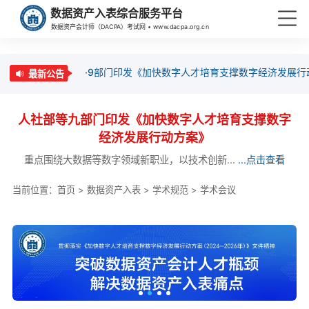
数据资产入表综合服务平台
数据资产会计师（DACPA）考试网 • www.dacpa.org.cn
·9部门印发《加快数字人才培育支撑数字经济发展行
最新公告
人社部等九部门印发《加快数字人才培育支撑数字
经济发展行动方案》
重点围绕大数据等数字领域新职业，以技术创新...
...点击查看
当前位置：
首页
>
数据资产入表
>
学术规范
>
学术会议