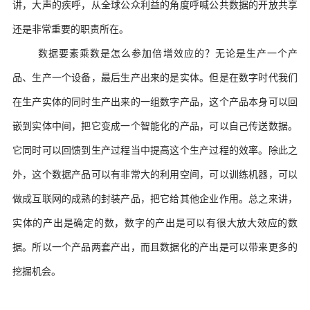
讲，大声的疾呼，从全球公众利益的角度呼喊公共数据的开放共享
还是非常重要的职责所在。
数据要素乘数是怎么参加倍增效应的？无论是生产一个产
品、生产一个设备，最后生产出来的是实体。但是在数字时代我们
在生产实体的同时生产出来的一组数字产品，这个产品本身可以回
嵌到实体中间，把它变成一个智能化的产品，可以自己传送数据。
它同时可以回馈到生产过程当中提高这个生产过程的效率。除此之
外，这个数据产品可以有非常大的利用空间，可以训练机器，可以
做成互联网的成熟的封装产品，把它给其他企业作用。总之来讲，
实体的产出是确定的数，数字的产出是可以有很大放大效应的数
据。所以一个产品两套产出，而且数据化的产出是可以带来更多的
挖掘机会。