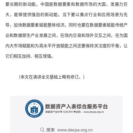
要长期的新动能。中国是数据要素和数据市场的大国，发展力巨
大，能够提供强劲的新动能。当下要以重点行业和应用场景为先
导，加快数据要素赋能整体经济。同时也要在数据要素赋能传统产
业和数据原生产业发展之间，在场内交易和场外交互之间，在为国
内大市场赋能和为高水平开放赋能之间还要保持关注度的平衡，让
它们相互加持、相互增强。
（本文在演讲全文基础上略有修订。）