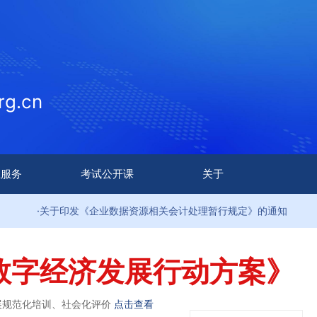
g.cn
生服务
考试公开课
关于
印发《企业数据资源相关会计处理暂行规定》的通知
·9部
数字经济发展行动方案》
展规范化培训、社会化评价
点击查看