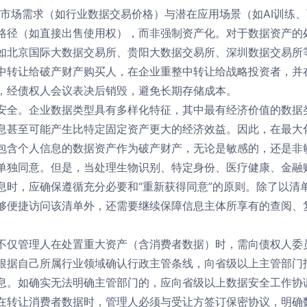
合市场需求（如行业数据交易价格）与潜在应用场景（如AI训练
路径（如直接出售使用权），而非强制资产化。对于数据资产的
如北京国际大数据交易所、贵阳大数据交易所、深圳数据交易所
中转让给破产财产购买人，在企业重整中转让给战略投资者，并
，经债权人会议表决后销毁，避免长期存储成本。
安全。企业数据类型具有多样化特征，其中最有经济价值的数据
息甚至可能产生比特定固定资产更大的经济效益。因此，在最大
包含个人信息的数据资产作为破产财产，无论是敏感的，还是非
单独同意。但是，当处理生物识别、特定身份、医疗健康、金融
息时，应确保遵循充分必要和“重新获得同意”的原则。除了以清
够便捷访问该清单外，还需要继续保障信息主体所享有的查阅、
不仅管理人在处置重大资产（含消费者数据）时，需向债权人委
根据自己所属行业领域确认行政主管条线，向省级以上主管部门
息。如确实无法明确主管部门的，应向省级以上数据安全工作协
在转让消费者数据时，管理人必须与受让方签订保密协议，明确