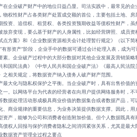
产在企业破产财产中的地位日益凸显。司法实践中，最常见的企
，物权性财产占各类财产处置成交额的首位，主要包括土地、房
期投资、追偿权、租赁权、各类投资预期收益等债权性财产，虽
被放弃变现，要么基于财产的人身属性，比如经营牌照、成员资
试点方案》和《企业数据资源相关会计处理暂行规定》（以下简
入“有形资产”阶段，企业手中的数据可通过会计处理入表，成为
要素。企业破产过程中的大部分数据对其他企业发展及营销策略
共和国民法典》《中华人民共和国企业破产法》《最高人民法院
》之相关规定，将数据资产纳入债务人破产财产范围。
产最大化与隐私权保护之平衡。当企业破产时，具有出售价值的
之一。以网络平台为代表的经营者在向用户提供网络服务时，不
等数据处理活动形成极具商业价值的数据集合或者数据产品，可
化、商业规律的重要信息，为业务决策提供数据支撑。因此，用
型资产，能够为公司和消费者创造附加价值。但个人数据既具有
高债权人回报与保护消费者隐私之间消弭紧张关系，尤其是最大
业数据资产管理全过程之要点