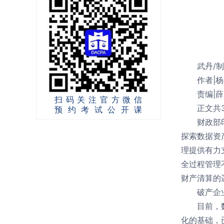
武丹/
作者|
责编|
扫码关注官方微信
正文共
预约考试公开课
财政部
探索数据资
理提供有力
全过程管理
财产清算的
破产企
目前，
化的基础，