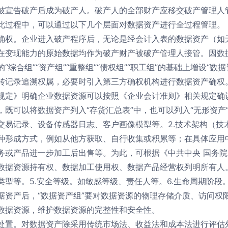
被宣告破产后成为破产人。破产人的全部财产应移交破产管理人
此过程中，可以通过以下几个层面对数据资产进行全过程管理。
确权。企业进入破产程序后，无论是经会计入表的数据资产（如
在变现能力的原始数据均作为破产财产被破产管理人接管。因数
“综合组”“资产组”“重整组”“债权组”“职工组”的基础上增设
转记录追溯权属，必要时引入第三方确权机构进行数据资产确权
规定》明确企业数据资源可以按照《企业会计准则》相关规定确
，既可以将数据资产列入“存货汇总表”中，也可以列入“无形资产
交易记录、设备传感器日志、客户画像模型等。2.技术架构（技
种形成方式，例如从他方获取、自行收集或积累等；在具体应用
务或产品进一步加工后出售等。为此，可根据《中共中央 国务
数据资源持有权、数据加工使用权、数据产品经营权列明所有人。
类型等。5.安全等级。如敏感等级、责任人等。6.生命周期阶段
据资产后，“数据资产组”要对数据资源的物理存储介质、访问权
数据资源，维护数据资源的完整性和安全性。
处置。对数据资产除采用传统市场法、收益法和成本法进行评估