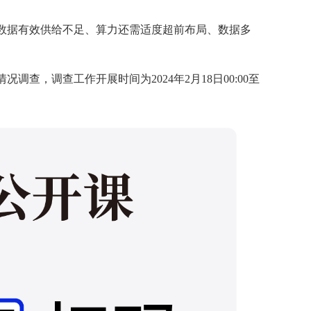
数据有效供给不足、算力还需适度超前布局、数据多
查，调查工作开展时间为2024年2月18日00:00至