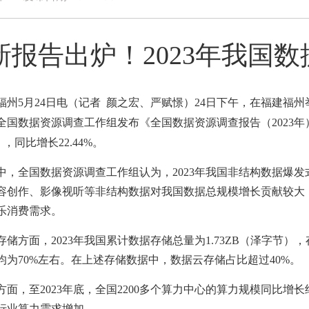
新报告出炉！2023年我国数据
福州5月24日电（记者 颜之宏、严赋憬）24日下午，在福建福
国数据资源调查工作组发布《全国数据资源调查报告（2023年）》
，同比增长22.44%。
中，全国数据资源调查工作组认为，2023年我国非结构数据爆发
容创作、影像视听等非结构数据对我国数据总规模增长贡献较大
乐消费需求。
存储方面，2023年我国累计数据存储总量为1.73ZB（泽字节
均为70%左右。在上述存储数据中，数据云存储占比超过40%。
方面，至2023年底，全国2200多个算力中心的算力规模同比增
行业算力需求增加。