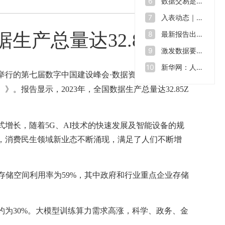
数据交易是什么？如何让“沉睡”的数据资源“活”起来
6
入表动态｜数据也能拿来融资 全球数源中心南沙启用
7
最新报告出炉！2023年我国数据生产总量达32.85ZB
8
生产总量达32.85ZB
激发数据要素价值 助力数字中国建设——第七届数字中国建设峰会开幕
9
新华网：人才缺口在2500万至3000万，中国数字人才培育行动方案出炉
10
州举行的第七届数字中国建设峰会·数据资源与数字安全
。报告显示，2023年，全国数据生产总量达32.85Z
式增长，随着5G、AI技术的快速发展及智能设备的规
，消费民生领域新业态不断涌现，满足了人们不断增
），存储空间利用率为59%，其中政府和行业重点企业存储
长约为30%。大模型训练算力需求高涨，科学、政务、金