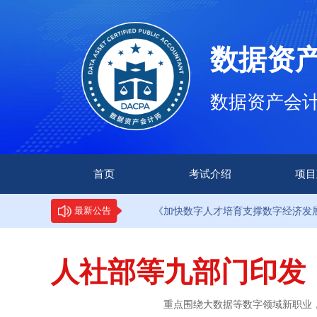
数据资
数据资产会计师（
首页
考试介绍
项目
·9部门印发《加快数字人才培育支撑数字经济发展行动方
最新公告
人社部等九部门印发
重点围绕大数据等数字领域新职业