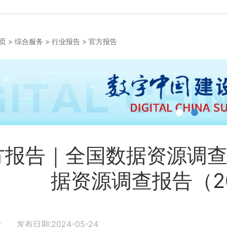
页
>
综合服务
>
行业报告
>
官方报告
方报告｜全国数据资源调
据资源调查报告（2
 发布日期:2024-05-24