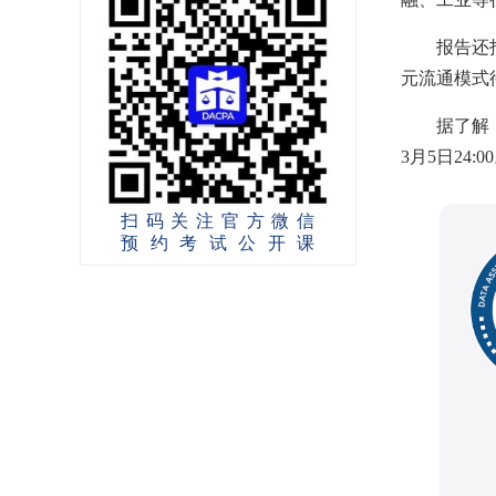
报告还
元流通模式
据了解
3月5日24:0
扫码关注官方微信
预约考试公开课