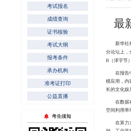
考试报名
成绩查询
最
证书核验
新华社
考试大纲
分论坛上，全
报考条件
B（泽字节）
承办机构
在报告
模应用，内
准考证打印
长的文化娱
公益直播
在数据
空间利用率
考生须知
在算力
融、工业等