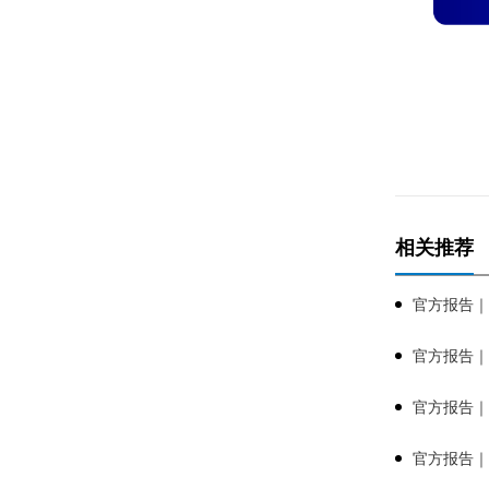
相关推荐
官方报告｜