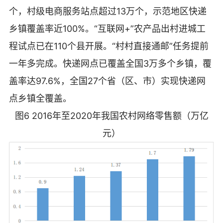
个，村级电商服务站点超过13万个，示范地区快递
乡镇覆盖率近100%。“互联网+”农产品出村进城工
程试点已在110个县开展。“村村直接通邮”任务提前
一年多完成。快递网点已覆盖全国3万多个乡镇，覆
盖率达97.6%，全国27个省（区、市）实现快递网
点乡镇全覆盖。
图6 2016年至2020年我国农村网络零售额（万亿
元）