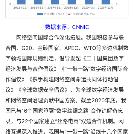
数据来源：CNNIC
网络空间国际合作深化拓展。我国积极参与联
合国、G20、金砖国家、APEC、WTO等多边机制数
字领域国际规则制定，倡导发起《二十国集团数字
经济发展与合作倡议》《“一带一路”数字经济国际合
作倡议》《携手构建网络空间命运共同体行动倡
议》《全球数据安全倡议》，为全球数字经济发展
和网络空间治理贡献中国方案。截至2020年底，我
国已与16个国家签署“数字丝绸之路”合作谅解备忘
录，与22个国家建立“丝路电商”双边合作机制。网
络互通深入推进，我国与“一带一路”沿线十几个国家