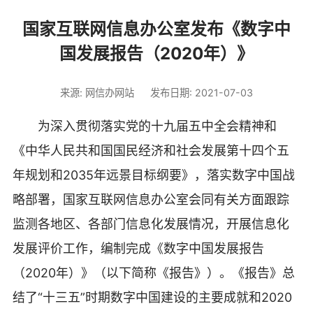
国家互联网信息办公室发布《数字中
国发展报告（2020年）》
来源: 网信办网站
发布日期: 2021-07-03
为深入贯彻落实党的十九届五中全会精神和
《中华人民共和国国民经济和社会发展第十四个五
年规划和2035年远景目标纲要》，落实数字中国战
略部署，国家互联网信息办公室会同有关方面跟踪
监测各地区、各部门信息化发展情况，开展信息化
发展评价工作，编制完成《数字中国发展报告
（2020年）》（以下简称《报告》）。《报告》总
结了“十三五”时期数字中国建设的主要成就和2020