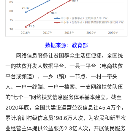
数据来源：教育部
网络信息服务让贫困群众生活更便捷。全国统
一的扶贫开发大数据平台、一县一平台（电商扶贫
平台或频道）、一乡（镇）一节点、一村一带头
人、一户一终端、一户一档案、一支网络扶贫队伍
的“七个一”网络扶贫信息服务体系基本建立。截至
2020年底，全国共建设运营益农信息社45.4万个，
累计培训村级信息员198.6万人次，为农民和新型农
业经营主体提供公益服务2.3亿人次，开展便民服务