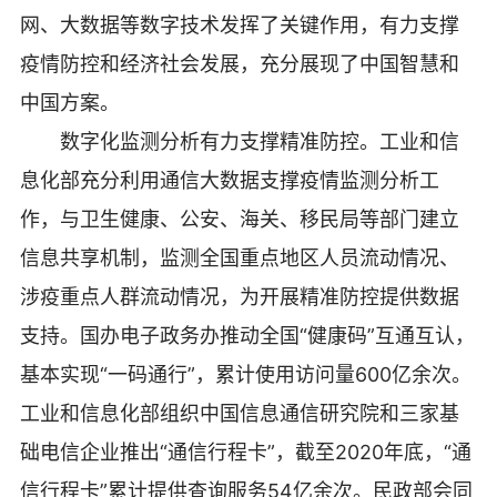
网、大数据等数字技术发挥了关键作用，有力支撑
疫情防控和经济社会发展，充分展现了中国智慧和
中国方案。
数字化监测分析有力支撑精准防控。工业和信
息化部充分利用通信大数据支撑疫情监测分析工
作，与卫生健康、公安、海关、移民局等部门建立
信息共享机制，监测全国重点地区人员流动情况、
涉疫重点人群流动情况，为开展精准防控提供数据
支持。国办电子政务办推动全国“健康码”互通互认，
基本实现“一码通行”，累计使用访问量600亿余次。
工业和信息化部组织中国信息通信研究院和三家基
础电信企业推出“通信行程卡”，截至2020年底，“通
信行程卡”累计提供查询服务54亿余次。民政部会同