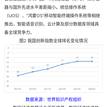
器与国外先进水平差距缩小。统信操作系统
（UOS）、“鸿蒙OS”移动智能终端操作系统等相继
推出，智能语音识别、云计算及部分数据库领域具
备全球竞争力。
图2 我国创新指数全球排名变化情况
数据来源：世界知识产权组织