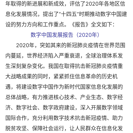
年取得的新进展和新成效，评估了2020年各地区信
息化发展情况，提出了“十四五”时期推动数字中国建
设的努力方向和工作重点。《报告》全文如下：
数字中国发展报告（2020年）
2020年，突如其来的新冠肺炎疫情在世界范围
内蔓延，世界经济陷入严重衰退，全球治理体系发
生深刻复杂变化。我国在取得抗击新冠肺炎疫情重
大战略成果的同时，紧紧抓住信息革命的历史机
遇，将建设数字中国作为新时代国家信息化发展的
总体战略，有力推进核心技术、产业生态、数字经
济、数字社会、数字政府建设，深入开展数字领域
国际合作，充分利用数字技术抗击新冠疫情、助力
脱贫攻坚、保障社会运行，让人民群众在信息化发