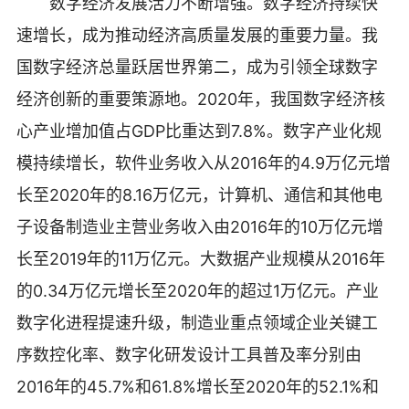
数字经济发展活力不断增强。数字经济持续快
速增长，成为推动经济高质量发展的重要力量。我
国数字经济总量跃居世界第二，成为引领全球数字
经济创新的重要策源地。2020年，我国数字经济核
心产业增加值占GDP比重达到7.8%。数字产业化规
模持续增长，软件业务收入从2016年的4.9万亿元增
长至2020年的8.16万亿元，计算机、通信和其他电
子设备制造业主营业务收入由2016年的10万亿元增
长至2019年的11万亿元。大数据产业规模从2016年
的0.34万亿元增长至2020年的超过1万亿元。产业
数字化进程提速升级，制造业重点领域企业关键工
序数控化率、数字化研发设计工具普及率分别由
2016年的45.7%和61.8%增长至2020年的52.1%和