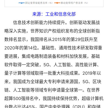
来源：工业和信息化部
信息技术创新能力持续提升。创新驱动发展战
略深入实施，世界知识产权组织发布的全球创新指
数排名显示，我国排名从2015年的第29位跃升至
2020年的第14位。基础性、通用性技术研发取得重
要进展，集成电路制造装备和材料加快发展，基础
软件取得一定突破，5G、人工智能、高性能计算、
量子计算等领域取得一批重大科技成果。2019年以
来，我国成为全球最大专利申请来源国，5G、区块
链、人工智能等领域专利申请量全球第一。在世界
超算500强排名中，我国持续保持优势，超级计算机
台数占比达45%。国产中央处理器（CPU）和存储