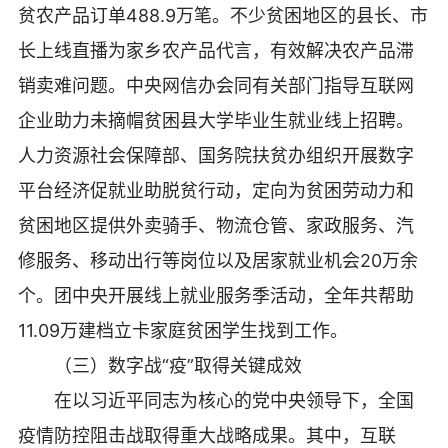
贫农产品订单488.9万笔。不少贫困地区的县长、市
长上线直播为家乡农产品代言，有效解决农产品滞
销卖难问题。中央网信办会同有关部门指导互联网
企业助力未摘帽贫困县大学毕业生就业线上招聘。
人力资源社会保障部、国务院扶贫办组织开展数字
平台经济促就业助脱贫行动，定向为贫困劳动力和
贫困地区提供外卖骑手、物流仓管、家政服务、汽
修服务、移动出行等岗位以及居家就业机会20万余
个。团中央开展线上就业服务季活动，全年共帮助
11.09万建档立卡家庭贫困学生找到工作。
（三）数字战“疫”取得关键成效
在以习近平同志为核心的党中央领导下，全国
疫情防控阻击战取得重大战略成果。其中，互联