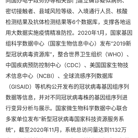
同国办电子政务办等相关部门建立确诊疑似病例、
密切接触者、县域风险等级、入境通行人员、核酸
检测结果及抗体检测结果等6个数据库，支撑各地运
用大数据实施疫情精准防控。2020年1月，国家基因
组科学数据中心（国家生物信息中心）发布“2019新
型冠状病毒资源库”，整合世界卫生组织（WHO）、
中国疾病预防控制中心（CDC）、美国国家生物技
术信息中心（NCBI）、全球流感序列数据库
（GISAID）等机构公开发布的冠状病毒基因组序列
数据等信息，并对不同冠状病毒株的基因组序列进
行变异分析与展示。国家微生物科学数据中心联合
多家单位发布“新型冠状病毒国家科技资源服务系
统”，截至2020年11月，系统总访问量达到1132万