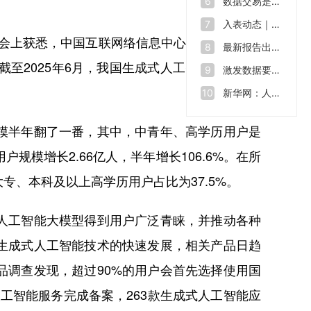
数据交易是什么？如何让“沉睡”的数据资源“活”起来
6
入表动态｜数据也能拿来融资 全球数源中心南沙启用
7
大会上获悉，中国互联网络信息中心发布的《生成
最新报告出炉！2023年我国数据生产总量达32.85ZB
8
截至2025年6月，我国生成式人工智能用户规模
激发数据要素价值 助力数字中国建设——第七届数字中国建设峰会开幕
9
新华网：人才缺口在2500万至3000万，中国数字人才培育行动方案出炉
10
半年翻了一番，其中，中青年、高学历用户是
模增长2.66亿人，半年增长106.6%。在所
大专、本科及以上高学历用户占比为37.5%。
工智能大模型得到用户广泛青睐，并推动各种
生成式人工智能技术的快速发展，相关产品日趋
品调查发现，超过90%的用户会首先选择使用国
人工智能服务完成备案，263款生成式人工智能应