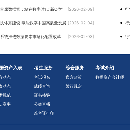
首席数据官：站在数字时代“新C位”
[2026-02-09]
技体系建设 赋能数字中国高质量发展
[2026-02-04]
行
系统推进数据要素市场化配置改革
[2026-02-03]
据资产入表
考生服务
综合服务
考试介绍
方动态
考试报名
官方政策
数据资产会计师
表动态
成绩查询
暂行规定
术规范
证书核验
坛赛事
公益直播
准考证打印