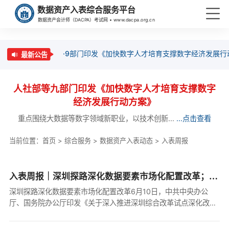
数据资产入表综合服务平台
数据资产会计师（DACPA）考试网 • www.dacpa.org.cn
·9部门印发《加快数字人才培育支撑数字经济发展行
最新公告
人社部等九部门印发《加快数字人才培育支撑数字
经济发展行动方案》
重点围绕大数据等数字领域新职业，以技术创新...
...点击查看
当前位置：
首页
>
综合服务
>
数据资产入表动态
>
入表周报
入表周报｜深圳探路深化数据要素市场化配置改革；湖南探索考核国有企业数据开发利用情况
深圳探路深化数据要素市场化配置改革6月10日，中共中央办公
厅、国务院办公厅印发《关于深入推进深圳综合改革试点深化改革
创新扩大开放的意见》（下文简称《意见》）。《意见》明确指
出，深化数据要素市场化配置改革。...