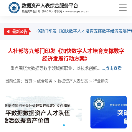
数据资产入表综合服务平台
数据资产会计师（DACPA）考试网 • www.dacpa.org.cn
·9部门印发《加快数字人才培育支撑数字经济发展行
最新公告
人社部等九部门印发《加快数字人才培育支撑数字
经济发展行动方案》
重点围绕大数据等数字领域新职业，以技术创新...
...点击查看
当前位置：
首页
>
综合服务
>
数据资产入表动态
>
行业动态