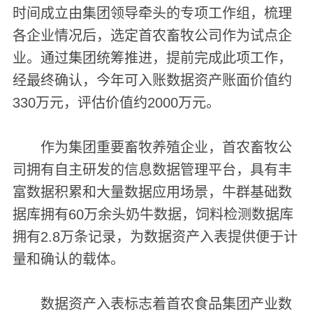
时间成立由集团领导牵头的专项工作组，梳理
各企业情况后，选定首农畜牧公司作为试点企
业。通过集团统筹推进，提前完成此项工作，
经最终确认，今年可入账数据资产账面价值约
330万元，评估价值约2000万元。
作为集团重要畜牧养殖企业，首农畜牧公
司拥有自主研发的信息数据管理平台，具有丰
富数据积累和大量数据应用场景，牛群基础数
据库拥有60万余头奶牛数据，饲料检测数据库
拥有2.8万条记录，为数据资产入表提供便于计
量和确认的载体。
数据资产入表标志着首农食品集团产业数