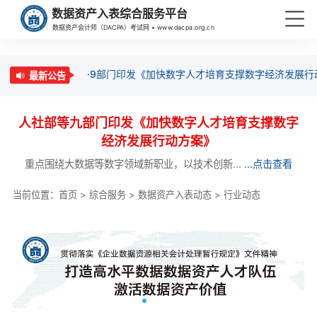
数据资产入表综合服务平台
数据资产会计师（DACPA）考试网 • www.dacpa.org.cn
·9部门印发《加快数字人才培育支撑数字经济发展行
最新公告
人社部等九部门印发《加快数字人才培育支撑数字
经济发展行动方案》
重点围绕大数据等数字领域新职业，以技术创新...
...点击查看
当前位置：
首页
>
综合服务
>
数据资产入表动态
>
行业动态