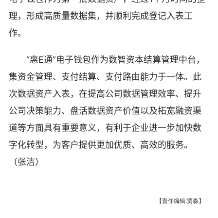
理，形成高质量数据集，并顺利完成登记入表工
作。
“惠E通”电子钱包作为数智资本结算管理中台，
集资金管理、支付结算、支付路由能力于一体。此
次数据资产入表，在提高公司数据管理效率、提升
公司决策能力、盘活数据资产价值以及拓宽融资渠
道等方面具有重要意义，有利于企业进一步加快数
字化转型，为客户提供更加优质、高效的服务。
（张洁）
【责任编辑:贾淼】