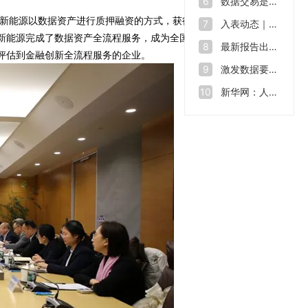
数据交易是什么？如何让“沉睡”的数据资源“活”起来
6
汽新能源以数据资产进行质押融资的方式，获得北京银行2
入表动态｜数据也能拿来融资 全球数源中心南沙启用
7
新能源完成了数据资产全流程服务，成为全国新能源汽车
最新报告出炉！2023年我国数据生产总量达32.85ZB
8
评估到金融创新全流程服务的企业。
激发数据要素价值 助力数字中国建设——第七届数字中国建设峰会开幕
9
新华网：人才缺口在2500万至3000万，中国数字人才培育行动方案出炉
10