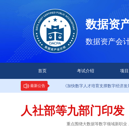
数据资
数据资产会计师（
首页
考试介绍
项目
知
·9部门印发《加快数字人才培育支撑数字经济发展行动方
最新公告
人社部等九部门印发
重点围绕大数据等数字领域新职业