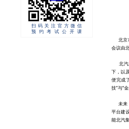
扫码关注官方微信
预约考试公开课
北京市
会议由
北汽集
下，以
便完成
技”与
未来，
平台建
能北汽