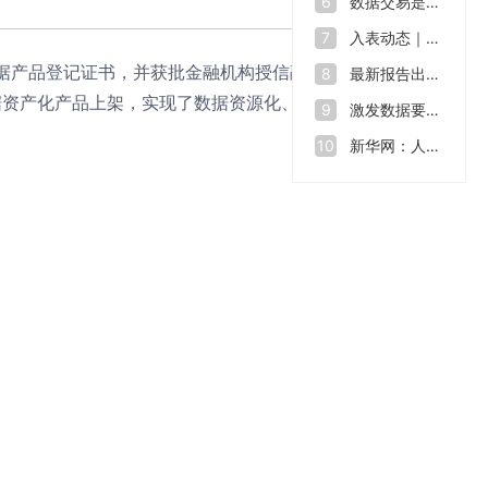
数据交易是什么？如何让“沉睡”的数据资源“活”起来
6
入表动态｜数据也能拿来融资 全球数源中心南沙启用
7
产品登记证书，并获批金融机构授信融资人民币500
最新报告出炉！2023年我国数据生产总量达32.85ZB
8
数据资产化产品上架，实现了数据资源化、资源产品化、
激发数据要素价值 助力数字中国建设——第七届数字中国建设峰会开幕
9
新华网：人才缺口在2500万至3000万，中国数字人才培育行动方案出炉
10