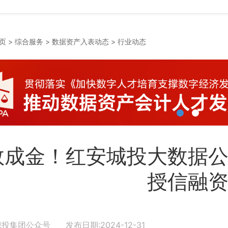
页
>
综合服务
>
数据资产入表动态
>
行业动态
数成金！红安城投大数据
授信融
城投集团公众号 发布日期:2024-12-31