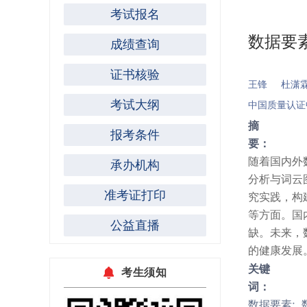
考试报名
数据要
成绩查询
证书核验
王锋
杜潇
考试大纲
中国质量认证
摘
报考条件
要：
随着国内外
承办机构
分析与词云
准考证打印
究实践，构
等方面。国
公益直播
缺。未来，
的健康发展
关键
考生须知
词：
数据要素;