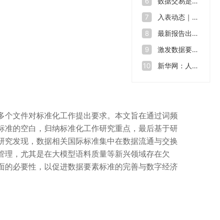
数据交易是什么？如何让“沉睡”的数据资源“活”起来
6
入表动态｜数据也能拿来融资 全球数源中心南沙启用
7
最新报告出炉！2023年我国数据生产总量达32.85ZB
8
激发数据要素价值 助力数字中国建设——第七届数字中国建设峰会开幕
9
新华网：人才缺口在2500万至3000万，中国数字人才培育行动方案出炉
10
多个文件对标准化工作提出要求。本文旨在通过词频
标准的空白，归纳标准化工作研究重点，最后基于研
研究发现，数据相关国际标准集中在数据流通与交换
管理，尤其是在大模型语料质量等新兴领域存在欠
面的必要性，以促进数据要素标准的完善与数字经济