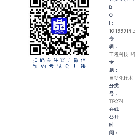
D
O
I：
10.16691/j.
专
辑：
工程科技Ⅱ辑
扫码关注官方微信
专
预约考试公开课
题：
自动化技术
分类
号：
TP274
在线
公开
时
间：