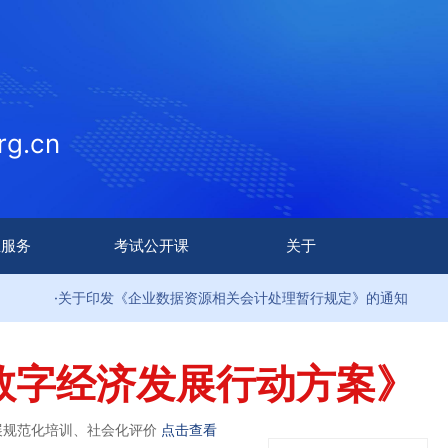
g.cn
生服务
考试公开课
关于
发《企业数据资源相关会计处理暂行规定》的通知
·9部门
数字经济发展行动方案》
展规范化培训、社会化评价
点击查看