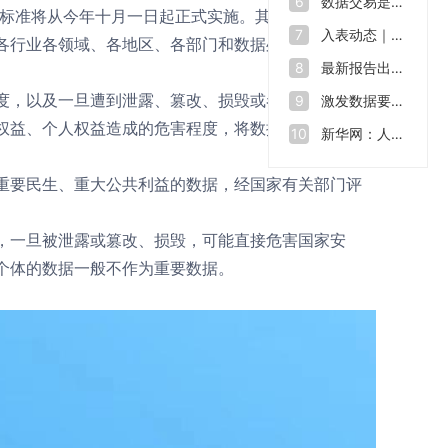
数据交易是什么？如何让“沉睡”的数据资源“活”起来
6
标准将从今年十月一日起正式实施。其规定了数据分
入表动态｜数据也能拿来融资 全球数源中心南沙启用
7
各行业各领域、各地区、各部门和数据处理者开展数
最新报告出炉！2023年我国数据生产总量达32.85ZB
8
，以及一旦遭到泄露、篡改、损毁或者非法获取、
激发数据要素价值 助力数字中国建设——第七届数字中国建设峰会开幕
9
权益、个人权益造成的危害程度，
将数据从高到低分
新华网：人才缺口在2500万至3000万，中国数字人才培育行动方案出炉
10
重要民生、重大公共利益的数据，经国家有关部门评
，一旦被泄露或篡改、损毁，可能直接危害国家安
个体的数据一般不作为重要数据。