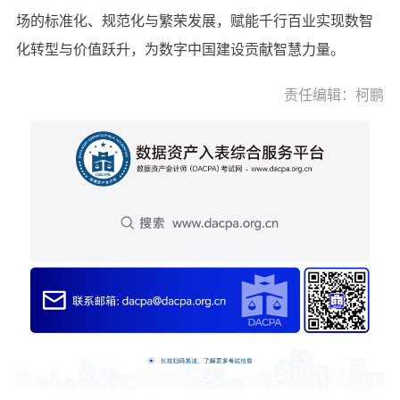
场的标准化、规范化与繁荣发展，赋能千行百业实现数智
化转型与价值跃升，为数字中国建设贡献智慧力量。
责任编辑：柯鹏