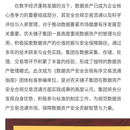
在数字经济蓬勃发展的当下，数据资产已成为企业核
心竞争力的重要组成部分，其安全合规交易流通以及科学
评估与入表管理，对于推动数据要素市场健康有序发展至
关重要。农夫铺子集团一直高度重视数据资产的管理与应
用，积极探索数据资产的价值挖掘与安全保障路径。通过
多年的技术研发与业务实践，集团在数据采集、存储、处
理、交易等环节积累了丰富的经验，形成了独特的数据资
产管理模式。此次成为《数据资产安全合规有序交易流通
指南》团体标准参编单位，是对农夫铺子集团在数据资产
安全合规交易流通方面实践成果的高度认可。集团将充分
发挥自身优势，积极参与标准的制定工作，为规范数据资
产交易流通市场、保障数据资产安全贡献智慧与力量。