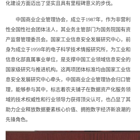
化建设方面迈出了坚实且具有里程碑意义的步伐。
中国商业企业管理协会，成立于1987年，作为非营利
性全国性社会团体法人，其业务主管部门为国务院国有资
产监督管理委员会。国家工业信息安全发展研究中心，前
身为成立于1959年的电子科学技术情报研究所，为工业和
信息化部直属事业单位，是支撑中国工业领域信息安全的
国家级研究与推进机构。这两项团体标准均由国家工业信
息安全发展研究中心牵头，中国商业企业管理协会归口管
理，能够参与其中，标志着农夫铺子在数据资产化服务领
域的技术权威性和行业领导力获得顶尖认可，也凸显了其
助力企业释放数据要素核心价值、拥抱数字经济新浪潮的
先锋角色。