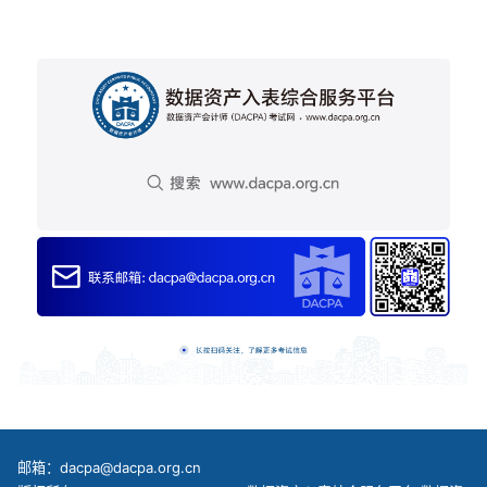
邮箱：dacpa@dacpa.org.cn