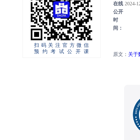
在线
202
公开
时
间：
扫码关注官方微信
预约考试公开课
原文：
关于