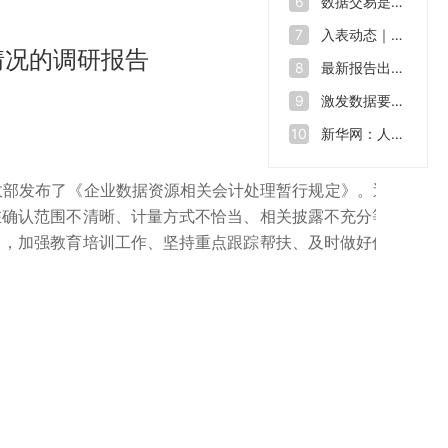
数据交易是什么？如何让“沉睡”的数据资源“活”起来
6
入表动态｜数据也能拿来融资 全球数源中心南沙启用
7
情况的调研报告
最新报告出炉！2023年我国数据生产总量达32.85ZB
8
激发数据要素价值 助力数字中国建设——第七届数字中国建设峰会开幕
9
新华网：人才缺口在2500万至3000万，中国数字人才培育行动方案出炉
10
政部发布了《企业数据资源相关会计处理暂行规定》。近期经调
在确认范围不清晰、计量方式不恰当、相关披露不充分等准则理
向，加强教育培训工作、坚持重点跟踪帮扶、及时做好信息反馈