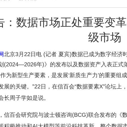
告：数据市场正处重要变革
级市场
网
北京3月22日电 (记者 夏宾)数据已成为数字经
划(2024—2026年)》的发布以及数据资产入表
为新型生产要素，是发展‘新质生产力’的重要组
发展的关键。”22日，在信百会“数据要素X”论坛
会长周子学如是说。
百会研究院与波士顿咨询(BCG)联合发布的《数据
策积极推动和AI大模型等前沿科技革新，整个数据