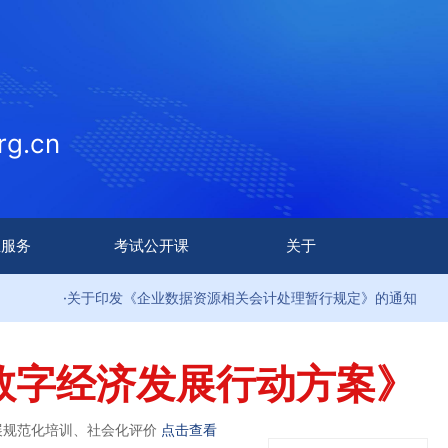
g.cn
生服务
考试公开课
关于
关于印发《企业数据资源相关会计处理暂行规定》的通知
·
数字经济发展行动方案》
展规范化培训、社会化评价
点击查看