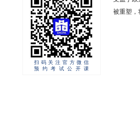
被重塑，
扫码关注官方微信
预约考试公开课