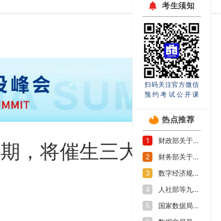
考生须知
扫码关注官方微信
预约考试公开课
热点推荐
财政部关于印发《企业数据资源相关会计处理暂行规定》的通知
1
革期，将催生三大千亿
财务部关于印发《关于加强数据资产管理的指导意见》的通知
2
数字经济规模持续扩大 如何抓好数字人才培养机遇期
3
人社部等九部门印发《加快数字人才培育支撑数字经济发展行动方案》
4
国家数据局等部门关于促进企业数据资源开发利用的意见
5