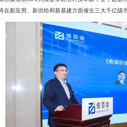
将在新应用、新供给和新基建方面催生三大千亿级