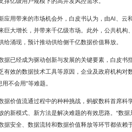
支撑亿级用户规模下的高并发风控需求。
用带来的市场机会外，白皮书认为，由AI、云和
来巨大增长，并带来千亿级市场。此外，公共机构
供给涌现，预计推动供给侧千亿数据价值释放。
已经成为驱动创新与发展的关键要素，白皮书指
乏有效的数据技术工具等原因，企业及政府机构对数
“想用不会用”等难题。
价值流通过程中的种种挑战，蚂蚁数科首席科学
放的新模式、新方法是解决难题的有效思路。“数据
数据安全、数据流转和数据价值释放等环节都依赖于技