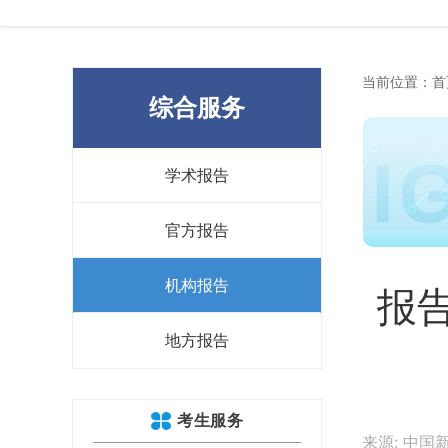
当前位置：
首
综合服务
学术报告
官方报告
机构报告
报
地方报告
考生服务
来源: 中国