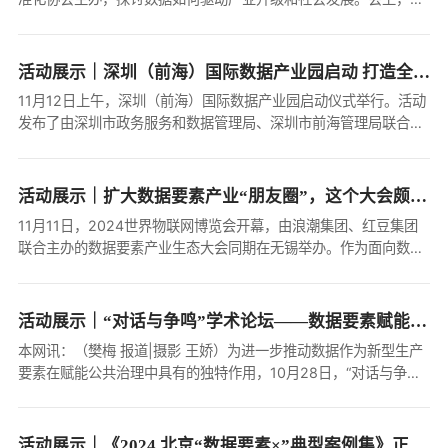
国信通院发布了第八届大数据“星河（Galaxy）”案例，包括行业数
据智能应用、数据库、数据...
活动展示｜深圳（前海）国际数据产业园启动 打造全国性数据要素集聚发展高地
11月12日上午，深圳（前海）国际数据产业园启动仪式举行。活动
发布了由深圳市政务服务和数据管理局、深圳市前海管理局联合印
发的《高质量推动前海数据要素集聚发展实施方案》（以下简称“实
施方案”），并为深圳（前...
活动展示｜扩大数据要素产业“朋友圈”，这个大会颇有看头！
11月11日，2024世界物联网博览会开幕，由浪潮集团、红豆集团
联合主办的数据要素产业生态大会同期在无锡举办。作为面向数据
要素产业链上下游生态伙伴的重要会议，通过搭建高端对话平台，
共话数据要素新生态建设，深入...
活动展示｜“对话与争鸣”学术论坛——数据要素赋能治理创新 学术研讨会成功举行
本网讯：（樊梅 报道|摄影 王娇）为进一步推动数据作为新型生产
要素在赋能公共治理中具有的独特作用，10月28日，“对话与争鸣”
学术论坛——数据要素赋能治理创新学术研讨会在贵州财经大学图
书馆九楼云智厅召开，副校...
活动展示｜《2024 北京“数据要素×”典型案例集》正式发布