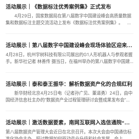
活动展示｜《数据标注优秀案例集》正式发布
4月29日，国家数据局在第八届数字中国建设峰会高质量数据
集和数据标注主题交流活动上发布《数据标注优秀案例集》。
为深入贯彻落实习近平总书记关于数据发展和安全的重要论述，推
进数据标注产业高质量发展，充...
活动展示｜第八届数字中国建设峰会现场体验区迎来首个专业观众日
4月28日，杭州宇树科技有限公司展出的G1人形机器人与参观者握
手。新华社记者 林善传 摄当日，在福州举办的第八届数字中国建
设峰会现场体验区迎来首个专业观众日，其中核心展示区域面积约
5.6万平方米，有22家世界五百...
活动展示｜泰和泰王振华：解析数据资产化的合规红利
新华财经北京4月25日电（记者孙广见、董道勇）24日，由中
国经济信息社主办的“数据资产全过程管理研讨会暨成果发布会”在
京举行。泰和泰（上海）律师事务所创始合伙人王振华律师在主旨
发言中提出多项创新观点，强...
活动展示｜激活数据要素，南网互联网入选信通院“星河（Galaxy）”案例
第八届数据资产管理大会近日在北京召开。本次大会由中国通信标
准化协会主办，探讨数据如何驱动产业升级和社会发展。会上，中