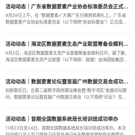
活动动态｜广东省数据要素产业协会标准委员会正式成立
9月29日上午，在 “数据要素×”大赛广东分赛颁奖典礼上，广东省
数据要素产业协会标准委员会（以下简称“协会标委会”）正式成
立。典礼现场，首届协会标委会代表广东财经大学副校长张凯、工
业和信息化部第五研究...
活动动态｜海淀区数据要素生态产业联盟筹备会顺利召开
9月2日，海淀区数据要素生态产业联盟筹备会顺利召开。据了解，
海淀区数据要素生态产业联盟（以下简称：联盟）由海国投集团旗
下北京海新域城市更新集团有限公司联合中国信息通信研究院、中
国电子技术标准化研究院、北...
活动动态｜数据要素论坛暨首届广州数据交易会成功举办
创新数近日，在第二届数字政府建设峰会暨“数字湾区”发展论坛期
间，数据要素论坛暨首届广州数据交易会（以下简称“论坛”）在广
州广交会展馆举办。本次论坛以“创新数据治理模式 构...
活动动态｜首期全国数据系统局长培训班成功举办
11月22日至24日，首期全国数据系统局长培训班成功举办。本次
培训班以深入学习领会习近平总书记关于数据发展和安全重要论述