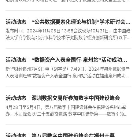
精神、全面贯彻落实党的二十届三中全会精神为主题，在课程设置
上紧紧围绕党的二十届...
活动动态｜“公共数据要素化理论与机制”学术研讨会成功举办
发布时间：2024年11月05日 13:58会议现场10月31日，由中国政
法大学商学院与北京市科学技术研究院数字经济创新研究所(以下简
称“数字经济所”)联合主办的以“公共数据要素化理论与机制”为主题
的首届学术研讨会在中国...
活动动态｜“数据资产入表全国行·泉州站”活动成功举办
新华财经泉州7月9日电（胡宇昊）7月9日，2024年泉州数据资产
入表培训班暨“数据资产入表全国行·泉州站”活动在福建泉州成功举
办。来自泉州各地的121家企业、高校、研究机构代表和高层次人
才参加活动。 活动现...
活动动态｜深圳数据交易所参加数字中国建设峰会
4月28日至5月4日，第八届数字中国建设峰会在福建省福州市举
办。本届峰会以“二十五载奋进路 数字中国谱新篇——数智引领高
质量发展”为主题。由国家发展改革委、国家数据局、国家网信办、
工业和信息化部、福建省人民...
活动动态｜第八届数字中国建设峰会在福州开幕