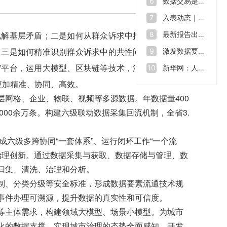
数据交易是什么？如何让“沉睡”的数据资源“活”起来
6
入表动态｜数据也能拿来融资 全球数源中心南沙启用
7
解基层矛盾；二是如何从群众诉求中捕捉突发事件、
最新报告出炉！2023年我国数据生产总量达32.85ZB
8
；三是如何精准识别群众诉求中的共性问题，为城市治
激发数据要素价值 助力数字中国建设——第七届数字中国建设峰会开幕
9
格”平台，运用大模型、区块链等技术，汇聚和感知热线
新华网：人才缺口在2500万至3000万，中国数字人才培育行动方案出炉
10
更加精准、协同、高效。
网格、企业、物联、视频等多源数据。年数据量400
000余万条。构建六级联动数据采集回流机制，全省3.
六级多跨协同“一套体系”、运行闭环工作“一个流
会治理创新。通过数据采集与获取、数据存储与管理、数
归集、清洗、治理和分析。
、分类分级等安全标准，形成数据要素流通技术规
事件办理可溯源，提升数据的真实性和可信度。
主体需求，构建领域大模型、场景小模型。为城市
化的数据支撑，实现城市治理的态势全面感知。开发