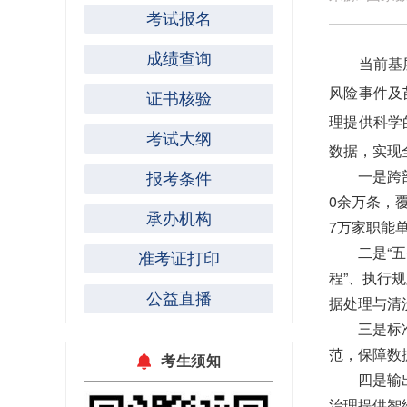
考试报名
成绩查询
当前基层社
风险事件及
证书核验
理提供科学
考试大纲
数据，实现
一是跨部门
报考条件
0余万条，
承办机构
7万家职能
二是“五个
准考证打印
程”、执行
公益直播
据处理与清
三是标准化
范，保障数
考生须知
四是输出数
治理提供智