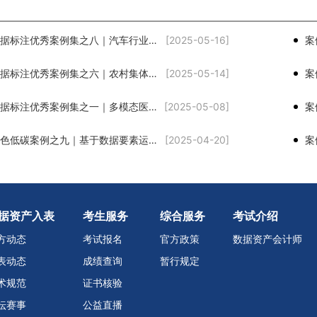
案例集｜数据标注优秀案例集之八｜汽车行业多模态数据融合人机协同智能化标注
[2025-05-16]
案例集｜数据标注优秀案例集之六｜农村集体土地高质量时空数据集多源协同标注
[2025-05-14]
案例集｜数据标注优秀案例集之一｜多模态医学影像智能数据标注平台
[2025-05-08]
案例集｜绿色低碳案例之九｜基于数据要素运营的环保产治污联防联控工业互联网平台
[2025-04-20]
据资产入表
考生服务
综合服务
考试介绍
方动态
考试报名
官方政策
数据资产会计师
表动态
成绩查询
暂行规定
术规范
证书核验
坛赛事
公益直播