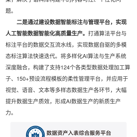
题。
二是通过建设数据智能标注与管理平台，实现
打通算法平台与
人工智能数据智能化高质量生产。
标注平台的数据交互流水线，实现数据自驱的多模
态标注算法快速迭代。将多样化AI算法与生产系统
深度融合，构建了支持124个各类型数据处理加工算
子、150+预设流程模板的柔性管理平台，并应用于
视觉、语音、文本等多样态数据生产各环节，大幅
提升数据生产质效，形成AI数据生产的新质生产
力。