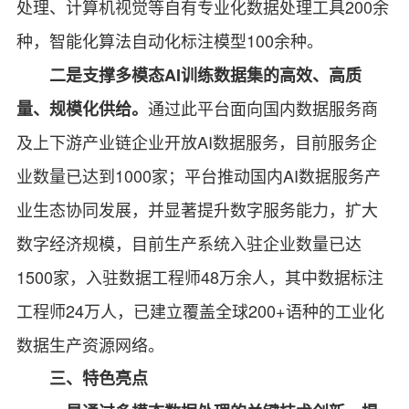
处理、计算机视觉等自有专业化数据处理工具200余
种，智能化算法自动化标注模型100余种。
二是支撑多模态AI训练数据集的高效、高质
通过此平台面向国内数据服务商
量、规模化供给。
及上下游产业链企业开放AI数据服务，目前服务企
业数量已达到1000家；平台推动国内AI数据服务产
业生态协同发展，并显著提升数字服务能力，扩大
数字经济规模，目前生产系统入驻企业数量已达
1500家，入驻数据工程师48万余人，其中数据标注
工程师24万人，已建立覆盖全球200+语种的工业化
数据生产资源网络。
三、特色亮点