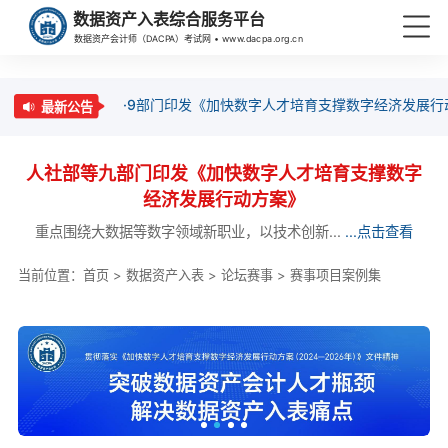
数据资产入表综合服务平台
数据资产会计师（DACPA）考试网 • www.dacpa.org.cn
·9部门印发《加快数字人才培育支撑数字经济发展行
最新公告
人社部等九部门印发《加快数字人才培育支撑数字
经济发展行动方案》
重点围绕大数据等数字领域新职业，以技术创新...
...点击查看
当前位置：
首页
>
数据资产入表
>
论坛赛事
>
赛事项目案例集