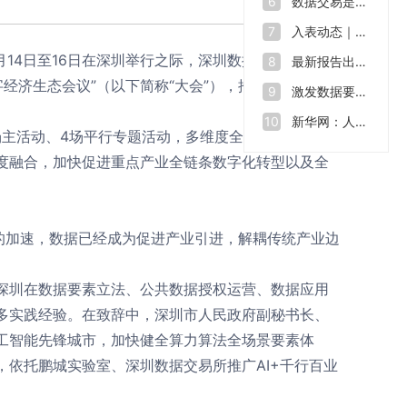
数据交易是什么？如何让“沉睡”的数据资源“活”起来
6
入表动态｜数据也能拿来融资 全球数源中心南沙启用
7
14日至16日在深圳举行之际，深圳数据交易所联合
最新报告出炉！2023年我国数据生产总量达32.85ZB
8
字经济生态会议”（以下简称“大会”），推动生产要素畅
激发数据要素价值 助力数字中国建设——第七届数字中国建设峰会开幕
9
新华网：人才缺口在2500万至3000万，中国数字人才培育行动方案出炉
10
1场主活动、4场平行专题活动，多维度全面展示数据要
度融合，加快促进重点产业全链条数字化转型以及全
的加速，数据已经成为促进产业引进，解耦传统产业边
深圳在数据要素立法、公共数据授权运营、数据应用
多实践经验。在致辞中，深圳市人民政府副秘书长、
工智能先锋城市，加快健全算力算法全场景要素体
依托鹏城实验室、深圳数据交易所推广AI+千行百业