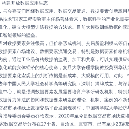
”，构建开放数据应用生态
，与会嘉宾们围绕数据应用、数据交易流通、数据要素创新应用
易技术”国家工程实验室主任杨善林看来，数据科学的产业化需
准化，建立大模型训练数据的方法论。目前大模型训练数据的获
工智能领域的壁垒。
界对数据要素关注很高，但价格形成机制、交易所盈利模式等仍
数据要素市场建设、数据要素流通交易，特别是数据要素价格机
为例，通过工业品价格数据的监测、加工和共享，可以实现供应
素化赋能实体经济的核心使命，复旦大学管理学院教授黄丽华认
数据要素化宏观上的判断依据是低成本、大规模的可用。对此，
去年中国人民大学社会科学高等研究院（深圳）揭牌成立，与深
发中心，就是强调数据要素发展需要培育产学研研发机制，特别是
数据算力算法的协同和数据要素研发的理论、机制、案例的不断
交易市场和线上数据交易平台发展现状时，中国科学院大学经济
育指导委员会委员乔晗表示，2020年至今是数据交易市场快速
余家数据交易所分布在27个省、自治区、直辖市。已有至少23