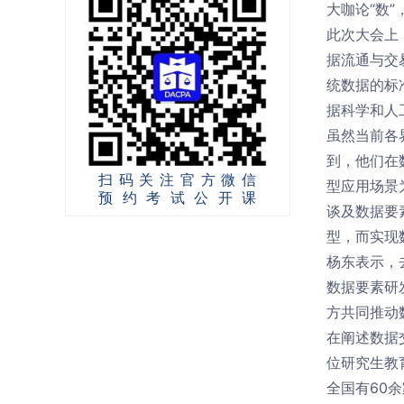
大咖论“数
此次大会上
据流通与交
统数据的标
据科学和人
虽然当前各
到，他们在
扫码关注官方微信
型应用场景
预约考试公开课
谈及数据要
型，而实现
杨东表示，
数据要素研
方共同推动
在阐述数据
位研究生教
全国有60