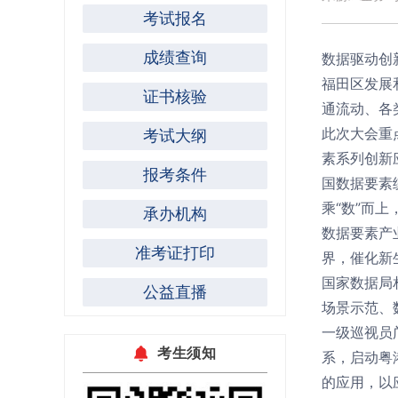
考试报名
成绩查询
数据驱动创
福田区发展
证书核验
通流动、各
此次大会重
考试大纲
素系列创新
报考条件
国数据要素
乘“数”而上
承办机构
数据要素产
准考证打印
界，催化新
国家数据局
公益直播
场景示范、
一级巡视员
考生须知
系，启动粤
的应用，以